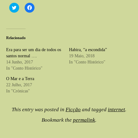
C
C
l
l
i
i
c
c
k
k
t
t
o
o
s
s
Relacionado
h
h
a
a
r
r
Era para ser um dia de todos os
Habira, “a escondida”
e
e
o
o
santos normal ….
19 Maio, 2018
n
n
14 Junho, 2017
In "Conto Histórico"
T
F
w
a
In "Conto Histórico"
i
c
t
e
t
b
O Mar e a Terra
e
o
22 Julho, 2017
r
o
(
k
In "Crónicas"
O
(
p
O
e
p
n
e
This entry was posted in
Ficção
and tagged
internet
.
s
n
i
s
n
i
Bookmark the
permalink
.
n
n
e
n
w
e
w
w