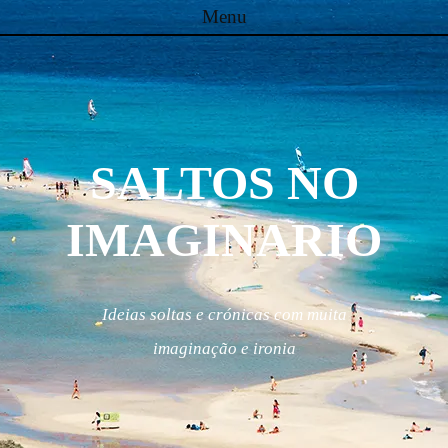
Menu
Skip to content
SALTOS NO
IMAGINARIO
Ideias soltas e crónicas com muita
imaginação e ironia